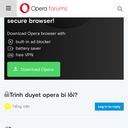
Do more on the web, with a fast and
secure browser!
Download Opera browser with:
built-in ad blocker
battery saver
free VPN
Download Opera
Trinh duyet opera bi lỗi?
Tiếng Việt
Log in to reply