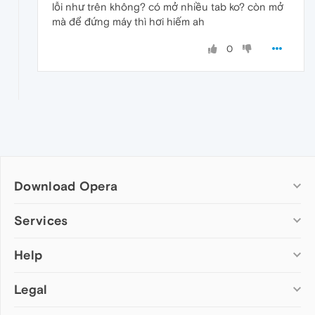
lỗi như trên không? có mở nhiều tab ko? còn mở
mà để đứng máy thì hơi hiếm ah
0
Download Opera
Computer browsers
Services
Opera for Windows
Help
Add-ons
Opera for Mac
Opera account
Opera for Linux
Legal
Wallpapers
Help & support
Opera beta version
Opera Ads
Opera blogs
Opera USB