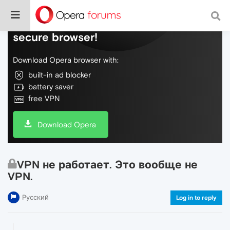
Do more on the web, with a fast and
secure browser!
Download Opera browser with:
built-in ad blocker
battery saver
free VPN
Download Opera
VPN не работает. Это вообще не
VPN.
Русский
Log in to reply