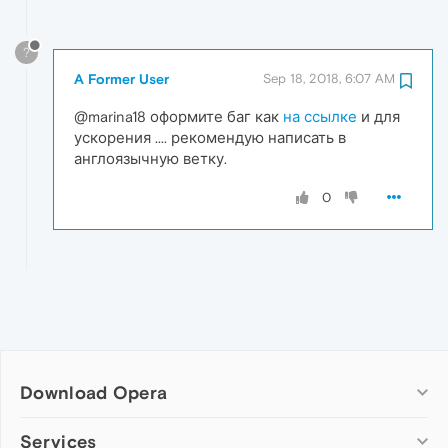
?
A Former User
Sep 18, 2018, 6:07 AM
@marina18 оформите баг как
на ссылке
и для
ускорения .... рекомендую написать в
англоязычную ветку.
0
Download Opera
Computer browsers
Services