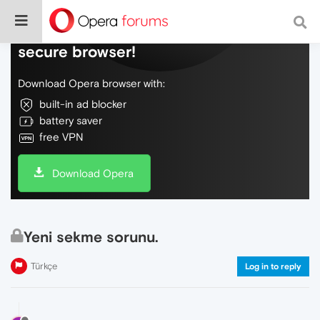
Do more on the web, with a fast and
secure browser!
Download Opera browser with:
built-in ad blocker
battery saver
free VPN
Download Opera
Yeni sekme sorunu.
Türkçe
Log in to reply