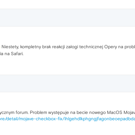
Niestety, kompletny brak reakcji załogi technicznej Opery na prob
a na Safari.
zycznym forum. Problem występuje na becie nowego MacOS Mojave,
tore/detail/mojave-checkbox-fix/ihlgehdlkphgngjfagonbeoepad