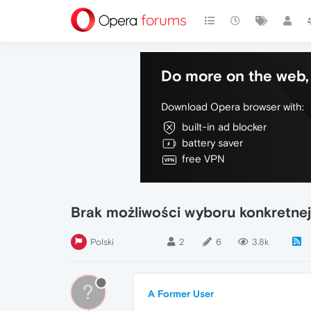
Do more on the web, 
Download Opera browser with:
built-in ad blocker
battery saver
free VPN
Brak możliwości wyboru konkretnej
Polski
2
6
3.8k
?
A Former User