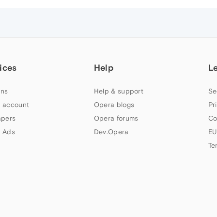
ices
Help
L
ns
Help & support
Se
 account
Opera blogs
Pr
apers
Opera forums
Co
 Ads
Dev.Opera
EU
Te