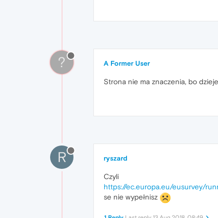
?
A Former User
Strona nie ma znaczenia, bo dzieje 
R
ryszard
Czyli
https://ec.europa.eu/eusurvey/r
se nie wypełnisz
1 Reply
Last reply
13 Aug 2018, 08:49