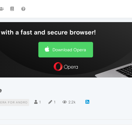
with a fast and secure browser!
Download Opera
e
1
1
2.2k
ERA FOR ANDRO