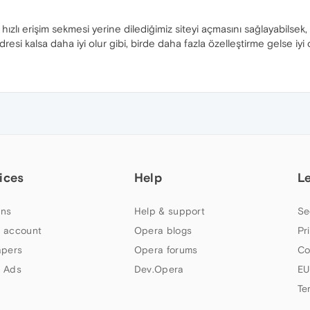
hızlı erişim sekmesi yerine dilediğimiz siteyi açmasını sağlayabilsek
resi kalsa daha iyi olur gibi, birde daha fazla özelleştirme gelse iyi ol
ices
Help
L
ns
Help & support
Se
 account
Opera blogs
Pr
apers
Opera forums
Co
 Ads
Dev.Opera
EU
Te