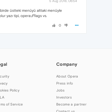
5 Aug 2018, 06:54
, birde üstteki menüyü alttaki menüyle
ur yazı tipi, opera://flags vs.
0
egal
Company
curity
About Opera
ivacy
Press info
okies Policy
Jobs
LA
Investors
rms of Service
Become a partner
Contact us