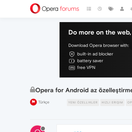
Do more on the web, 
Download Opera browser with:
built-in ad blocker
battery saver
free VPN
Opera for Android az özelleştirm
Türkçe
YENI ÖZELLIKLER
HIZLI ERIŞIM
OP