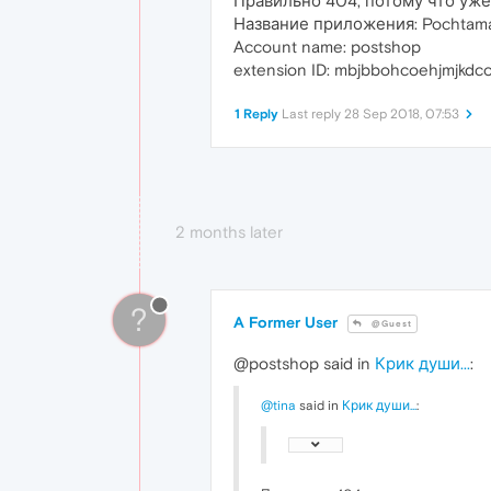
Правильно 404, потому что уже 
Название приложения: Pochtam
Account name: postshop
extension ID: mbjbbohcoehjmjkdc
1 Reply
Last reply
28 Sep 2018, 07:53
2 months later
?
A Former User
@Guest
@postshop said in
Крик души...
:
@tina
said in
Крик души...
: