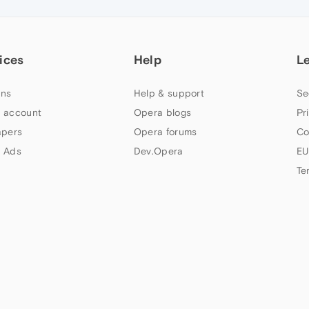
ices
Help
L
ns
Help & support
Se
 account
Opera blogs
Pr
apers
Opera forums
Co
 Ads
Dev.Opera
EU
Te