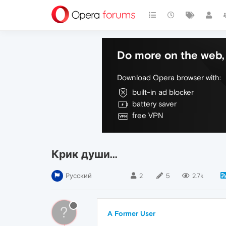
Do more on the web, 
Download Opera browser with:
built-in ad blocker
battery saver
free VPN
Крик души...
Русский
2
5
2.7k
?
A Former User