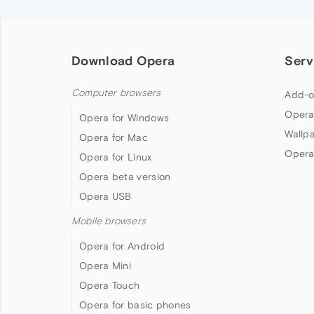
Download Opera
Serv
Computer browsers
Add-o
Opera
Opera for Windows
Wallp
Opera for Mac
Opera
Opera for Linux
Opera beta version
Opera USB
Mobile browsers
Opera for Android
Opera Mini
Opera Touch
Opera for basic phones