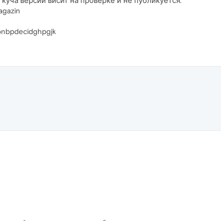
куча версий висит на проверке и не публикуется.
agazin
onbpdecidghpgjk