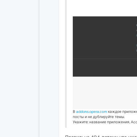
В
addons.opera.com
каждое приложе
посты и не дублируйте темы.
Укажите: название приложения, Acco