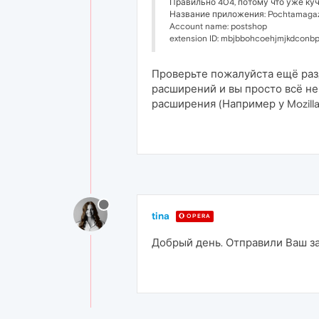
Правильно 404, потому что уже куч
Название приложения: Pochtamaga
Account name: postshop
extension ID: mbjbbohcoehjmjkdconb
Проверьте пожалуйста ещё раз,
расширений и вы просто всё не
расширения (Например у Mozilla
tina
OPERA
Добрый день. Отправили Ваш з