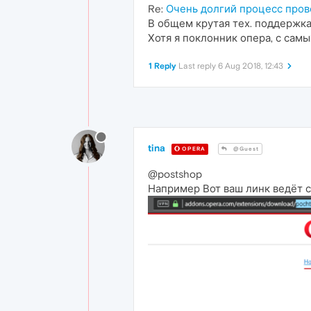
Re:
Очень долгий процесс про
В общем крутая тех. поддержка,
Хотя я поклонник опера, с самы
1 Reply
Last reply
6 Aug 2018, 12:43
tina
OPERA
@Guest
@postshop
Например Вот ваш линк ведёт с