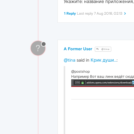
Укажите: название приложения, 
1 Reply
Last reply
7 Aug 2018, 02:13
?
A Former User
@tina
@tina
said in
Крик души...
:
@postshop
Например Вот ваш линк ведёт сюда