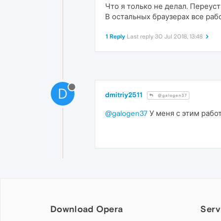
Что я только не делал. Переус
В остальных браузерах все рабо
1 Reply
Last reply
30 Jul 2018, 13:48
D
dmitriy2511
@galogen37
@galogen37
У меня с этим работ
Download Opera
Serv