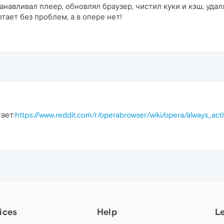
танавливал плеер, обновлял браузер, чистил куки и кэш, уда
тает без проблем, а в опере нет!
ает:
https://www.reddit.com/r/operabrowser/wiki/opera/always_acti
ices
Help
L