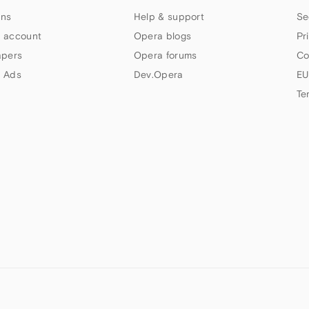
ns
Help & support
Se
 account
Opera blogs
Pr
apers
Opera forums
Co
 Ads
Dev.Opera
EU
Te