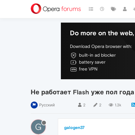
Do more on the web, 
Download Opera browser with:
built-in ad blocker
battery saver
free VPN
Не работает Flash уже пол года
Русский
2
2
1.3k
G
galogen37