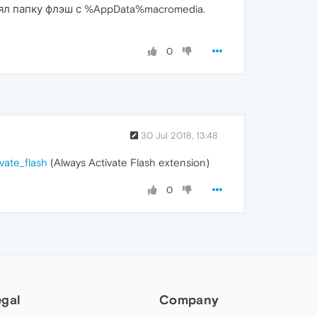
лял папку флэш с %AppData%macromedia.
0
30 Jul 2018, 13:48
vate_flash
(Always Activate Flash extension)
0
egal
Company