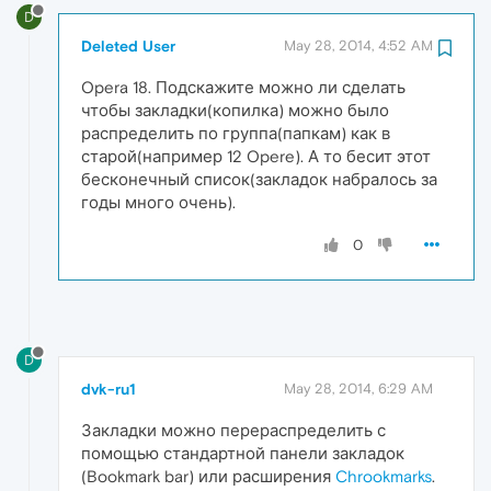
D
Deleted User
May 28, 2014, 4:52 AM
Opera 18. Подскажите можно ли сделать
чтобы закладки(копилка) можно было
распределить по группа(папкам) как в
старой(например 12 Opere). А то бесит этот
бесконечный список(закладок набралось за
годы много очень).
0
D
dvk-ru1
May 28, 2014, 6:29 AM
Закладки можно перераспределить с
помощью стандартной панели закладок
(Bookmark bar) или расширения
Chrookmarks
.