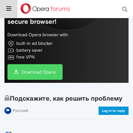
Do more on the web, with a fast and
secure browser!
Download Opera browser with:
built-in ad blocker
battery saver
free VPN
Download Opera
Подскажите, как решить проблему
Русский
Log in to reply