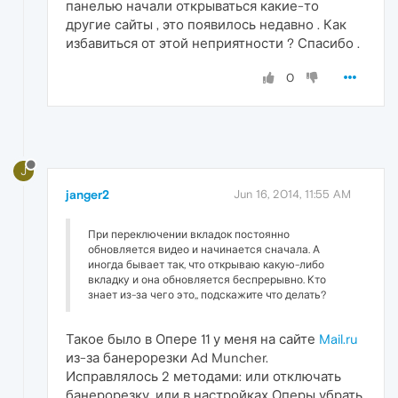
панелью начали открываться какие-то
другие сайты , это появилось недавно . Как
избавиться от этой неприятности ? Спасибо .
0
J
janger2
Jun 16, 2014, 11:55 AM
При переключении вкладок постоянно
обновляется видео и начинается сначала. А
иногда бывает так, что открываю какую-либо
вкладку и она обновляется беспрерывно. Кто
знает из-за чего это,, подскажите что делать?
Такое было в Опере 11 у меня на сайте
Mail.ru
из-за банерорезки Ad Muncher.
Исправлялось 2 методами: или отключать
банерорезку, или в настройках Оперы убрать