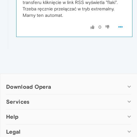
transferu kliknięcie w link RSS wyświetla "flaki".
Trzeba ręcznie przełączać w tryb extremalny.
Marny ten automat.
0
Download Opera
Computer browsers
Services
Opera for Windows
Help
Add-ons
Opera for Mac
Opera account
Opera for Linux
Legal
Wallpapers
Help & support
Opera beta version