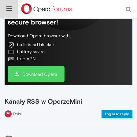
Do more on the web, with a fast and
secure browser!
Download Opera browser with:
built-in ad blocker
battery saver
free VPN
Download Opera
Kanały RSS w OperzeMini
Polski
Log in to reply