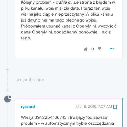
Kolejny problem -
trafiła mi się
strona z błędem w
pliku kanału, wpis miał złą datę. I teraz ten wpis
wisi mi jako ciągle nieprzeczytany. W pliku kanału
już dawno nie ma tego błędnego wpisu.
Próbowałem usunąć kanał z OperyMini, wyczyścić
dane OperyMini, dodać kanał ponownie - nic z
tego.
0
4 months later
R
ryszard
Mar 6, 2019, 7:07 AM
Wersja 39.1.2254.136743 i trwający "od zawsze"
problem - w automatycznym trybie oszczędzania