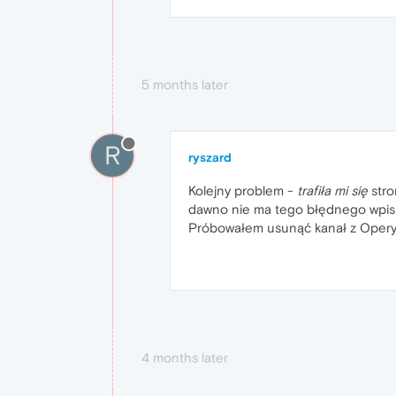
5 months later
R
ryszard
Kolejny problem -
trafiła mi się
stro
dawno nie ma tego błędnego wpis
Próbowałem usunąć kanał z OperyM
4 months later