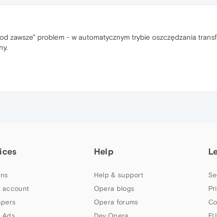
"od zawsze" problem - w automatycznym trybie oszczędzania transferu
ny.
ices
Help
L
ns
Help & support
Se
 account
Opera blogs
Pr
apers
Opera forums
Co
 Ads
Dev.Opera
EU