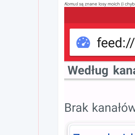
Komuś
są znane losy moich (i chyba