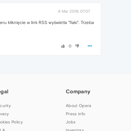
6 Mar 2019, 07:07
 kliknięcie w link RSS wyświetla "flaki". Trzeba
0
egal
Company
curity
About Opera
ivacy
Press info
okies Policy
Jobs
LA
Investors