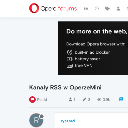
Do more on the web, 
Download Opera browser with:
built-in ad blocker
battery saver
free VPN
Kanały RSS w OperzeMini
Polski
1
3
3.9k
R
ryszard