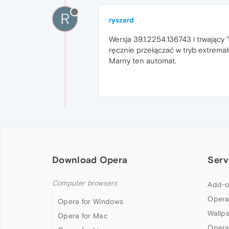
R
ryszard
Wersja 39.1.2254.136743 i trwający 
ręcznie przełączać w tryb extremal
Marny ten automat.
Download Opera
Serv
Computer browsers
Add-o
Opera
Opera for Windows
Wallp
Opera for Mac
Opera