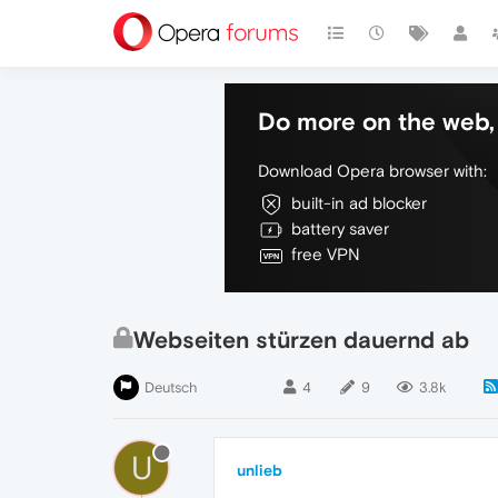
Do more on the web, 
Download Opera browser with:
built-in ad blocker
battery saver
free VPN
Webseiten stürzen dauernd ab
Deutsch
4
9
3.8k
U
unlieb