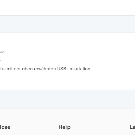
 ^^
.
h's mit der oben erwähnten USB-Installation.
ices
Help
L