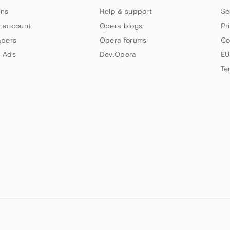
ns
Help & support
Se
 account
Opera blogs
Pr
apers
Opera forums
Co
 Ads
Dev.Opera
EU
Te