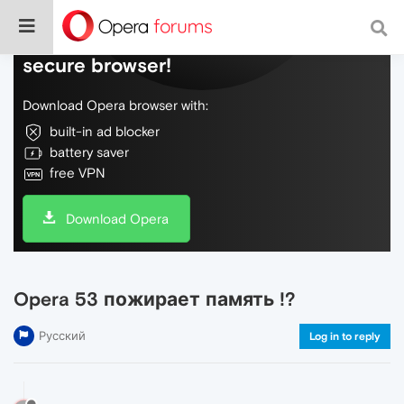
Do more on the web, with a fast and
secure browser!
Download Opera browser with:
built-in ad blocker
battery saver
free VPN
Download Opera
Opera 53 пожирает память !?
Русский
Log in to reply