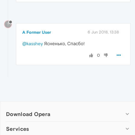
?
A Former User
6 Jun 2018, 13:38
@kasshey
Ясненько, Спасбо!
0
Download Opera
Computer browsers
Services