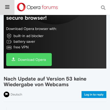
Do more on the web, with a fast and
secure browser!
Download Opera browser with:
built-in ad blocker
battery saver
free VPN
Download Opera
Nach Update auf Version 53 keine
Wiedergabe von Webcams
Deutsch
Log in to reply