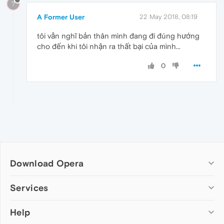
?
A Former User
22 May 2018, 08:19
tôi vẫn nghĩ bản thân mình đang đi đúng hướng
cho đến khi tôi nhận ra thất bại của mình...
0
Download Opera
Computer browsers
Services
Opera for Windows
Help
Add-ons
Opera for Mac
Opera account