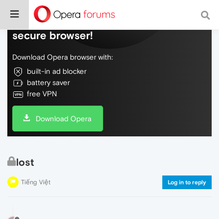
Do more on the web, with a fast and
secure browser!
Download Opera browser with:
built-in ad blocker
battery saver
free VPN
Download Opera
lost
Tiếng Việt
Log in to reply