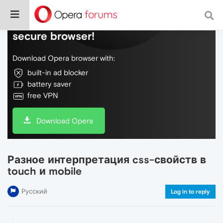
Do more on the web, with a fast and
secure browser!
Download Opera browser with:
built-in ad blocker
battery saver
free VPN
Download Opera
Разное интерпретация css-свойств в
touch и mobile
Русский
Log in to reply