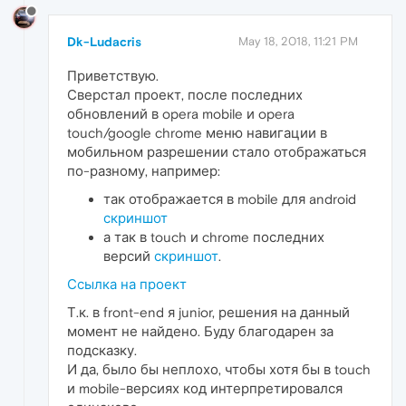
Dk-Ludacris
May 18, 2018, 11:21 PM
Приветствую.
Сверстал проект, после последних
обновлений в opera mobile и opera
touch/google chrome меню навигации в
мобильном разрешении стало отображаться
по-разному, например:
так отображается в mobile для android
скриншот
а так в touch и chrome последних
версий
скриншот
.
Ссылка на проект
Т.к. в front-end я junior, решения на данный
момент не найдено. Буду благодарен за
подсказку.
И да, было бы неплохо, чтобы хотя бы в touch
и mobile-версиях код интерпретировался