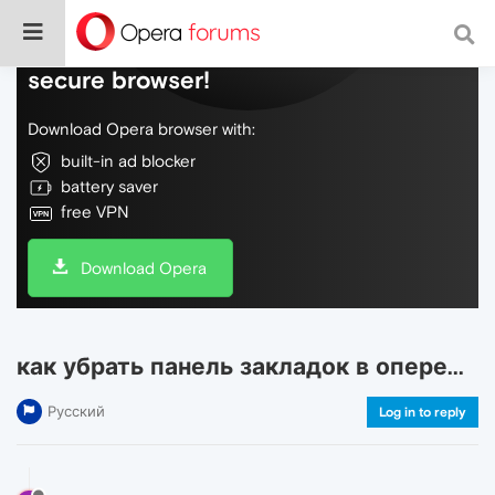
Do more on the web, with a fast and
secure browser!
Download Opera browser with:
built-in ad blocker
battery saver
free VPN
Download Opera
как убрать панель закладок в опере...
Русский
Log in to reply