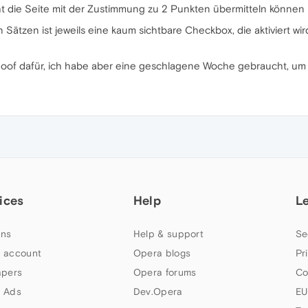
icht die Seite mit der Zustimmung zu 2 Punkten übermitteln können 
Sätzen ist jeweils eine kaum sichtbare Checkbox, die aktiviert wi
u doof dafür, ich habe aber eine geschlagene Woche gebraucht, um
ices
Help
L
ns
Help & support
Se
 account
Opera blogs
Pr
apers
Opera forums
Co
 Ads
Dev.Opera
EU