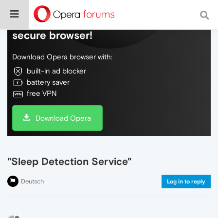
Do more on the web, with a fast and
secure browser!
Download Opera browser with:
built-in ad blocker
battery saver
free VPN
Download Opera
"Sleep Detection Service"
Deutsch
Log in to reply