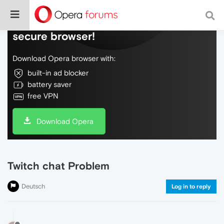
Do more on the web, with a fast and
secure browser!
Download Opera browser with:
built-in ad blocker
battery saver
free VPN
Download Opera
Twitch chat Problem
Deutsch
Log in to reply