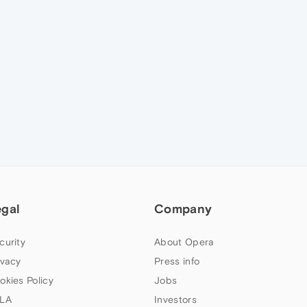
egal
Company
curity
About Opera
ivacy
Press info
okies Policy
Jobs
LA
Investors