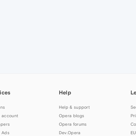
ices
Help
L
ns
Help & support
Se
 account
Opera blogs
Pr
apers
Opera forums
Co
 Ads
Dev.Opera
EU