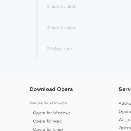
3 months later
4 months later
23 days later
Download Opera
Serv
Computer browsers
Add-o
Opera
Opera for Windows
Wallp
Opera for Mac
Opera
Opera for Linux