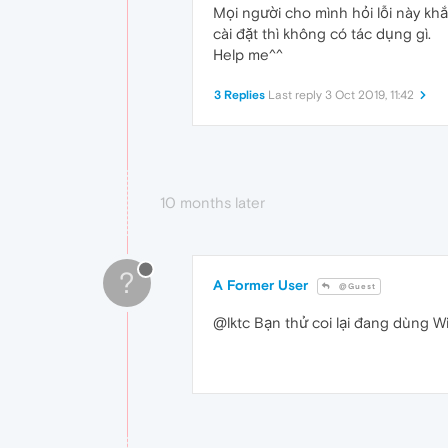
Mọi người cho mình hỏi lỗi này k
cài đặt thì không có tác dụng gì.
Help me^^
3 Replies
Last reply
3 Oct 2019, 11:42
10 months later
?
A Former User
@Guest
@lktc Bạn thử coi lại đang dùng W