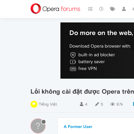
Do more on the web, 
Download Opera browser with:
built-in ad blocker
battery saver
free VPN
Lỗi không cài đặt được Opera trên
Tiếng Việt
4
5
9.7k
?
A Former User