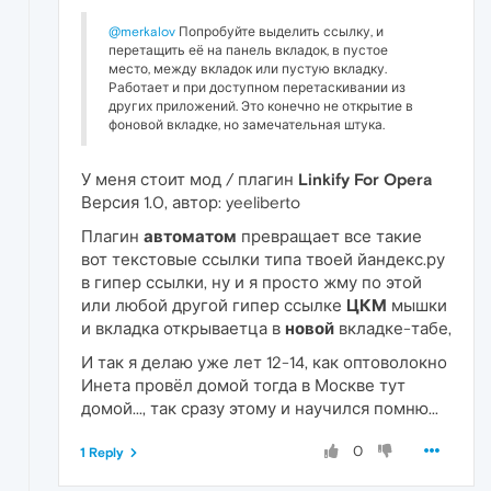
@merkalov
Попробуйте выделить ссылку, и
перетащить её на панель вкладок, в пустое
место, между вкладок или пустую вкладку.
Работает и при доступном перетаскивании из
других приложений. Это конечно не открытие в
фоновой вкладке, но замечательная штука.
У меня стоит мод / плагин
Linkify For Opera
Версия 1.0, автор: yeeliberto
Плагин
автоматом
превращает все такие
вот текстовые ссылки типа твоей йандекс.ру
в гипер ссылки, ну и я просто жму по этой
или любой другой гипер ссылке
ЦКМ
мышки
и вкладка открываетца в
новой
вкладке-табе,
И так я делаю уже лет 12-14, как оптоволокно
Инета провёл домой тогда в Москве тут
домой..., так сразу этому и научился помню...
0
1 Reply