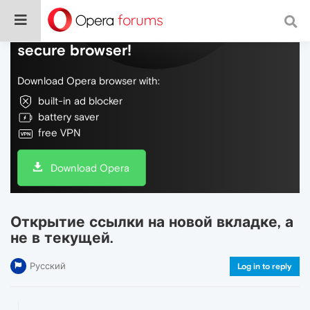
Do more on the web, with a fast and
secure browser!
Download Opera browser with:
built-in ad blocker
battery saver
free VPN
Download Opera
Открытие ссылки на новой вкладке, а
не в текущей.
Русский
Log in to reply