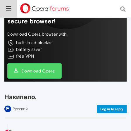
Do more on the web, with a fast and
secure browser!
Download Opera browser with:
built-in ad blocker
battery saver
free VPN
Download Opera
Накипело.
Русский
Log in to reply