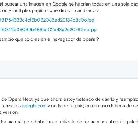
s al buscar una imagen en Google se habrian todas en una sola pag
on y multiples paginas que debo ir cambiando.
r/?f81754333c4cf6b092086ed29f34d8c0o.jpg
r/?f5041fe36069b4865d02e48a2e20790eo.jpg
 cambio que solo es en el navegador de opera ?
 de Opera Next, ya que ahora estoy tratando de usarlo y reempla
e tareas es
google.com
y no la de tu pais, en mi caso deberia de s
a version.
r manual pero habria que utilizarlo de forma manual con la palab