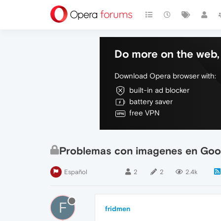
Do more on the web, 
Download Opera browser with:
built-in ad blocker
battery saver
free VPN
Problemas con imagenes en Goo
Español
2
2
2.4k
F
fridmen