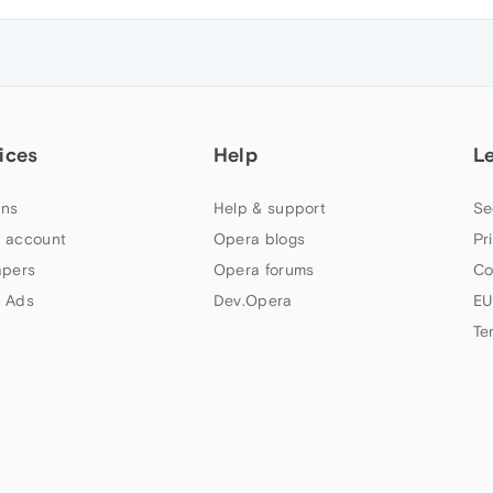
ices
Help
L
ns
Help & support
Se
 account
Opera blogs
Pr
apers
Opera forums
Co
 Ads
Dev.Opera
EU
Te