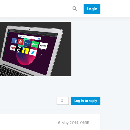
Login
Log in to reply
6 May 2014, 01:55