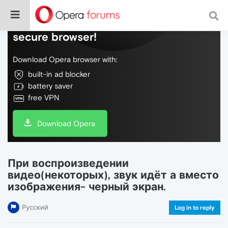
Do more on the web, with a fast and
secure browser!
Download Opera browser with:
built-in ad blocker
battery saver
free VPN
Download Opera
При воспроизведении
видео(некоторых), звук идёт а вместо
изображения- черный экран.
Русский
Log in to reply