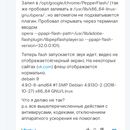
Залил в /opt/google/chrome/PepperFlash/ (так
же пробовал заливать в /usr/lib/x86_64-linux-
gnu/opera/ , но автоматом не подхватывается
плагин. Пробовал открывать через терминал
вводом
opera --ppapi-flash-path=/usr/lib/adobe-
flashplugin/libpepflashplayer.so --ppapi-flash-
version=32.0.0.101).
Теперь flash запускается: звук идет, видео не
отображается(черный экран). На некоторых
сайтах (
vk.com
) флеш отображается
нормально.
debain 9
4.9.0-8-amd64 #1 SMP Debian 4.9.130-2 (2018-
10-27) x86_64 GNU/Linux
Что я делаю не так?
p.s. все вышеперечисленные действия с
антивирусами, кодеками, отключением
аппаратного ускорения не помогают.
0
1 Reply