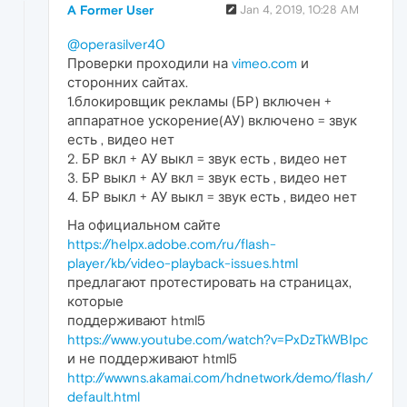
A Former User
Jan 4, 2019, 10:28 AM
@operasilver40
Проверки проходили на
vimeo.com
и
сторонних сайтах.
1.блокировщик рекламы (БР) включен +
аппаратное ускорение(АУ) включено = звук
есть , видео нет
2. БР вкл + АУ выкл = звук есть , видео нет
3. БР выкл + АУ вкл = звук есть , видео нет
4. БР выкл + АУ выкл = звук есть , видео нет
На официальном сайте
https://helpx.adobe.com/ru/flash-
player/kb/video-playback-issues.html
предлагают протестировать на страницах,
которые
поддерживают html5
https://www.youtube.com/watch?v=PxDzTkWBIpc
и не поддерживают html5
http://wwwns.akamai.com/hdnetwork/demo/flash/
default.html