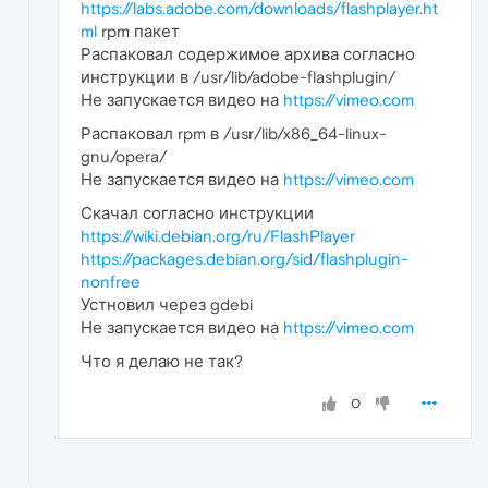
https://labs.adobe.com/downloads/flashplayer.ht
ml
rpm пакет
Распаковал содержимое архива согласно
инструкции в /usr/lib/adobe-flashplugin/
Не запускается видео на
https://vimeo.com
Распаковал rpm в /usr/lib/x86_64-linux-
gnu/opera/
Не запускается видео на
https://vimeo.com
Скачал согласно инструкции
https://wiki.debian.org/ru/FlashPlayer
https://packages.debian.org/sid/flashplugin-
nonfree
Устновил через gdebi
Не запускается видео на
https://vimeo.com
Что я делаю не так?
0