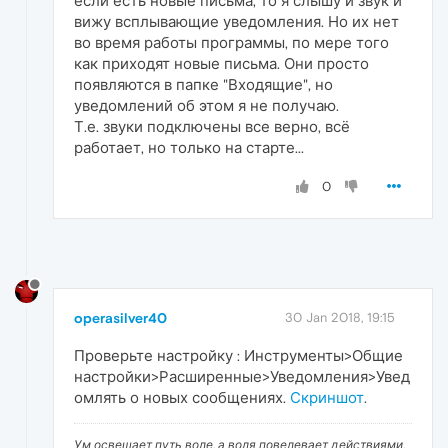
если есть новые письма, то я слышу и звук и
вижу всплывающие уведомления. Но их нет
во время работы программы, по мере того
как приходят новые письма. Они просто
появляются в папке "Входящие", но
уведомлений об этом я не получаю.
Т.е. звуки подключены все верно, всё
работает, но только на старте...
0
operasilver40
30 Jan 2018, 19:15
Проверьте настройку : Инструменты>Общие
настройки>Расширенные>Уведомления>Увед
омлять о новых сообщениях.
Скриншот
.
Ум освещает путь воле, а воля повелевает действиями.