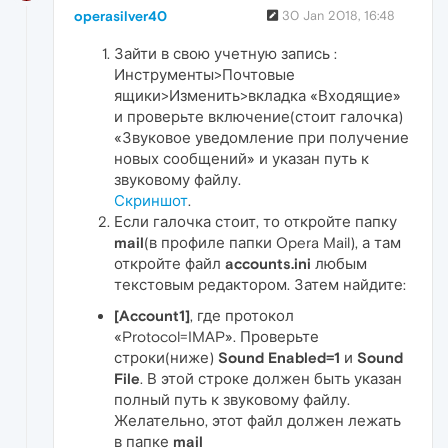
operasilver40
30 Jan 2018, 16:48
Зайти в свою учетную запись :
Инструменты>Почтовые
ящики>Изменить>вкладка «Входящие»
и проверьте включение(стоит галочка)
«Звуковое уведомление при получение
новых сообщений» и указан путь к
звуковому файлу.
Скриншот
.
Если галочка стоит, то откройте папку
mail
(в профиле папки Opera Mail), а там
откройте файл
accounts.ini
любым
текстовым редактором. Затем найдите:
[Account1]
, где протокол
«Protocol=IMAP». Проверьте
строки(ниже)
Sound Enabled=1
и
Sound
File
. В этой строке должен быть указан
полный путь к звуковому файлу.
Желательно, этот файл должен лежать
в папке
mail