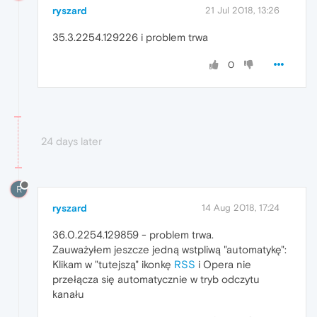
ryszard
21 Jul 2018, 13:26
35.3.2254.129226 i problem trwa
0
24 days later
R
ryszard
14 Aug 2018, 17:24
36.0.2254.129859 - problem trwa.
Zauważyłem jeszcze jedną wstpliwą "automatykę":
Klikam w "tutejszą" ikonkę
RSS
i Opera nie
przełącza się automatycznie w tryb odczytu
kanału