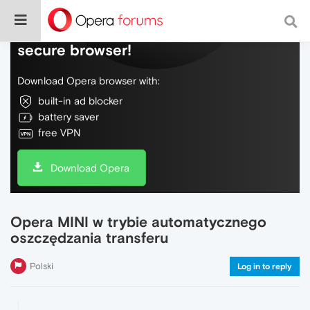
Do more on the web, with a fast and
secure browser!
Download Opera browser with:
built-in ad blocker
battery saver
free VPN
Download Opera
Opera MINI w trybie automatycznego
oszczędzania transferu
Polski
Log in to reply