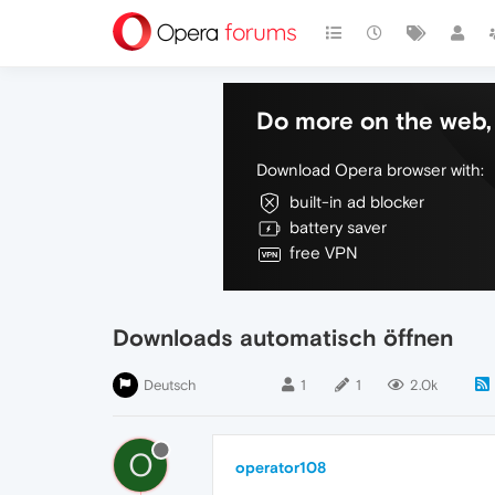
Do more on the web, 
Download Opera browser with:
built-in ad blocker
battery saver
free VPN
Downloads automatisch öffnen
Deutsch
1
1
2.0k
O
operator108