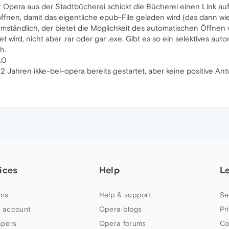
 Opera aus der Stadtbücherei schickt die Bücherei einen Link a
 öffnen, damit das eigentliche epub-File geladen wird (das dann w
 umständlich, der bietet die Möglichkeit des automatischen Öffnen
et wird, nicht aber .rar oder gar .exe. Gibt es so ein selektives a
h.
.0
2 Jahren ikke-bei-opera bereits gestartet, aber keine positive Ant
ices
Help
L
ns
Help & support
Se
 account
Opera blogs
Pr
apers
Opera forums
Co