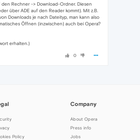
uf den Rechner -> Download-Ordner. Diesen
ieder über ADE auf den Reader kommt). Mit z.B.
 von Downloads je nach Dateityp, man kann also
utomatisches Öffnen (inzwischen) auch bei Opera?
wort erhalten.)
0
egal
Company
curity
About Opera
ivacy
Press info
okies Policy
Jobs