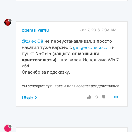
operasilver40
Jan 7, 2018, 7:03 AM
@zalex108
не переустанавливал, а просто
накатил туже версию с
get.geo.opera.com
и
пункт
NoCoin (защита от майнинга
криптовалюты)
- появился. Использую Win 7
x64.
Спасибо за подсказку.
Ум освещает путь воле, а воля повелевает действиями.
0
1 Reply
T