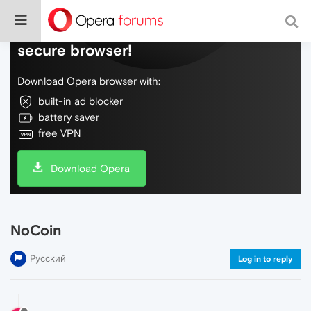
Do more on the web, with a fast and
secure browser!
Download Opera browser with:
built-in ad blocker
battery saver
free VPN
Download Opera
NoCoin
Русский
Log in to reply