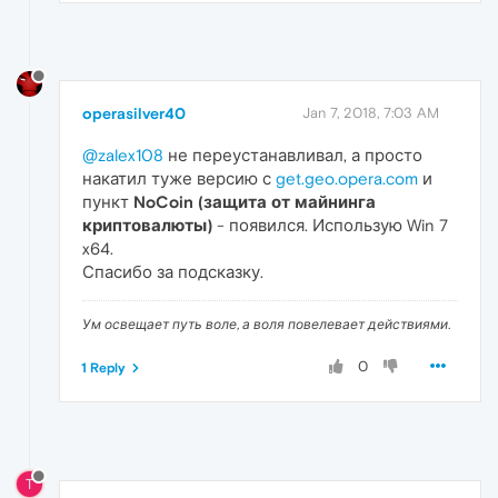
operasilver40
Jan 7, 2018, 7:03 AM
@zalex108
не переустанавливал, а просто
накатил туже версию с
get.geo.opera.com
и
пункт
NoCoin (защита от майнинга
криптовалюты)
- появился. Использую Win 7
x64.
Спасибо за подсказку.
Ум освещает путь воле, а воля повелевает действиями.
0
1 Reply
T