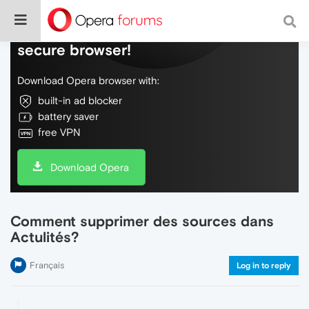
Do more on the web, with a fast and
secure browser!
Download Opera browser with:
built-in ad blocker
battery saver
free VPN
Download Opera
Comment supprimer des sources dans
Actulités?
Français
Log in to reply