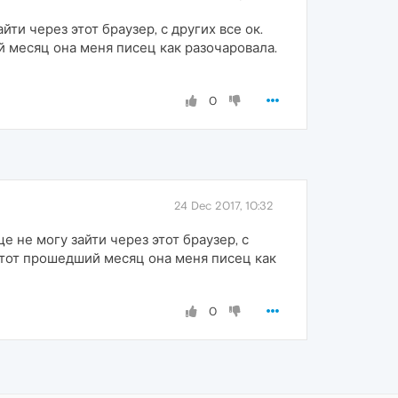
ти через этот браузер, с других все ок.
й месяц она меня писец как разочаровала.
0
24 Dec 2017, 10:32
 не могу зайти через этот браузер, с
 этот прошедший месяц она меня писец как
0