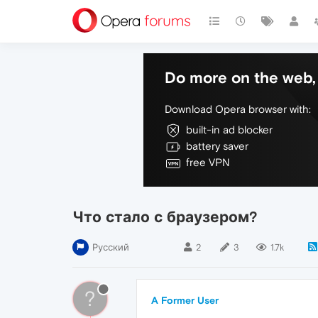
Do more on the web, 
Download Opera browser with:
built-in ad blocker
battery saver
free VPN
Что стало с браузером?
Русский
2
3
1.7k
?
A Former User