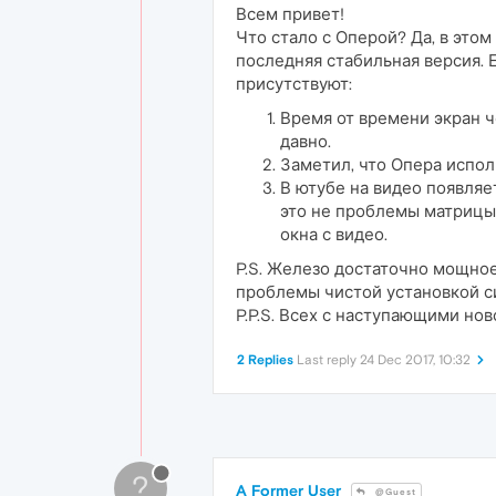
Всем привет!
Что стало с Оперой? Да, в этом
последняя стабильная версия. 
присутствуют:
Время от времени экран ч
давно.
Заметил, что Опера испол
В ютубе на видео появляе
это не проблемы матрицы,
окна с видео.
P.S. Железо достаточно мощное:
проблемы чистой установкой си
P.P.S. Всех с наступающими но
2 Replies
Last reply
24 Dec 2017, 10:32
?
A Former User
@Guest