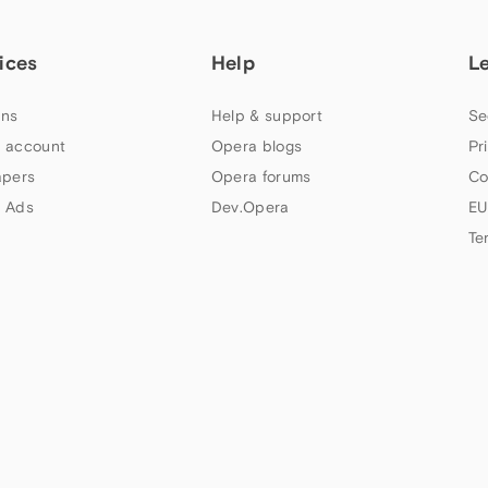
ices
Help
L
ns
Help & support
Se
 account
Opera blogs
Pr
apers
Opera forums
Co
 Ads
Dev.Opera
EU
Te