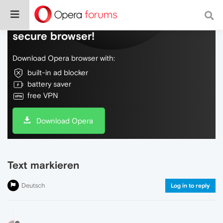
Do more on the web, with a fast and
secure browser!
Download Opera browser with:
built-in ad blocker
battery saver
free VPN
Download Opera
Text markieren
Deutsch
Log in to reply