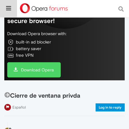
Do more on the web, with a fast and
secure browser!
Download Opera browser with:
built-in ad blocker
battery saver
free VPN
Download Opera
Cierre de ventana privda
Español
Log in to reply