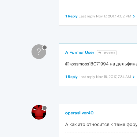
1 Reply
Last reply
Nov 17, 2017, 4:02 PM
?
A Former User
@Guest
@kossmoss18071994 на дельфин
1 Reply
Last reply
Nov 18, 2017, 7:34 AM
operasilver40
А как это относится к теме фор