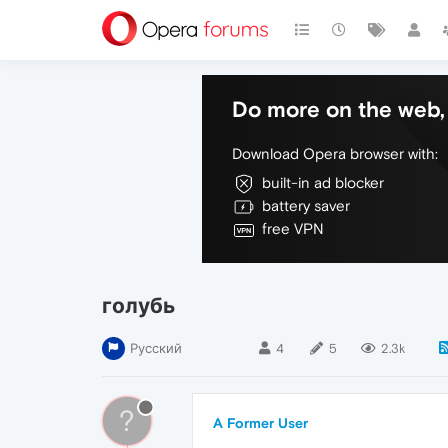
Do more on the web, 
Download Opera browser with:
built-in ad blocker
battery saver
free VPN
голубь
Русский
4
5
2.3k
?
A Former User