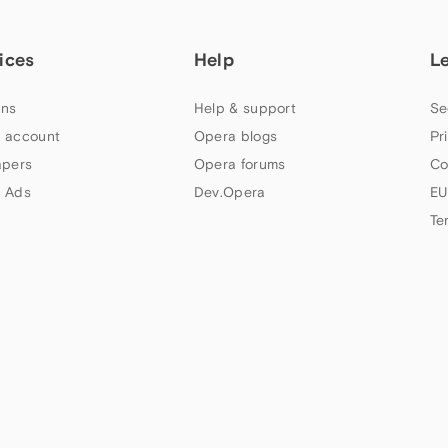
ices
Help
L
ns
Help & support
Se
 account
Opera blogs
Pr
apers
Opera forums
Co
 Ads
Dev.Opera
EU
Te