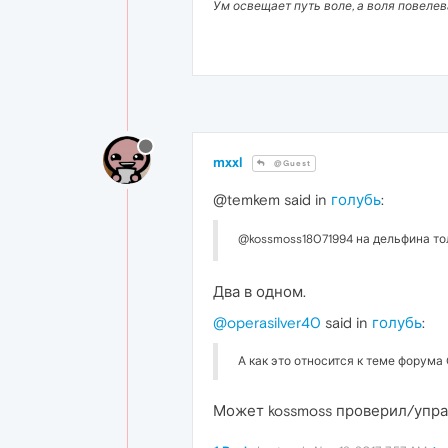
Ум освещает путь воле, а воля повеле
mxxl
@Guest
@temkem said in
голубь
:
@kossmoss18071994 на дельфина т
Два в одном.
@operasilver40
said in
голубь
:
А как это относится к теме форума 
Может kossmoss проверил/упра