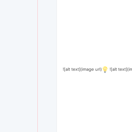
![alt text](image url)
![alt text](