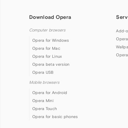
Download Opera
Serv
Computer browsers
Add-o
Opera
Opera for Windows
Wallp
Opera for Mac
Opera
Opera for Linux
Opera beta version
Opera USB
Mobile browsers
Opera for Android
Opera Mini
Opera Touch
Opera for basic phones