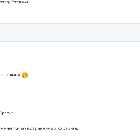
вает действиями.
олько похож
Opera ?
жняется во встраивании картинок.