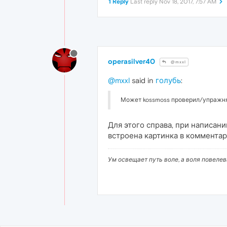
1 Reply
Last reply
Nov 18, 2017, 7:57 AM
operasilver40
@mxxl
@mxxl
said in
голубь
:
Может kossmoss проверил/упражня
Для этого справа, при написан
встроена картинка в комментар
Ум освещает путь воле, а воля повеле