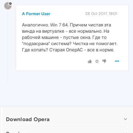
?
A Former User
28 Oct 2017, 19:01
Аналогично. Win 7 64. Причем чистая эта
винда на виртуалке - все нормально. На
рабочей машине - пустые окна. Где то
"подзасрана" система? Чистка не помогает.
Где копать? Старая ОперАС - все в норме.
0
Download Opera
Computer browsers