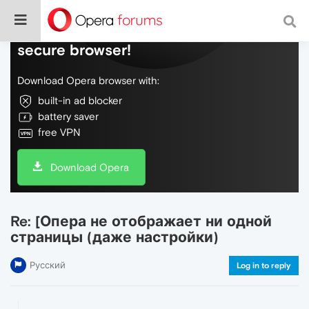
Do more on the web, with a fast and
secure browser!
Download Opera browser with:
built-in ad blocker
battery saver
free VPN
Download Opera
Re: [Опера не отображает ни одной
страницы (даже настройки)
Русский
Log in to reply