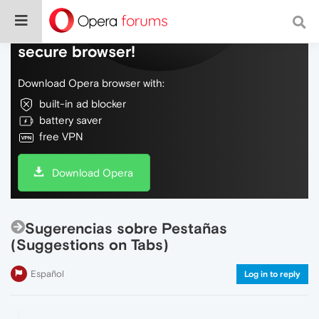
Do more on the web, with a fast and
secure browser!
Download Opera browser with:
built-in ad blocker
battery saver
free VPN
Download Opera
Sugerencias sobre Pestañas
(Suggestions on Tabs)
Español
Log in to reply