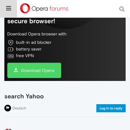
Do more on the web, with a fast and
secure browser!
Download Opera browser with:
built-in ad blocker
battery saver
free VPN
Download Opera
search Yahoo
Deutsch
Log in to reply