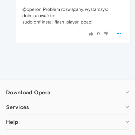
@operon Problem rozwiązany, wystarczyło
doinstalować to:
sudo dnf install flash-player-ppapi
0
Download Opera
Computer browsers
Services
Opera for Windows
Help
Add-ons
Opera for Mac
Opera account
Opera for Linux