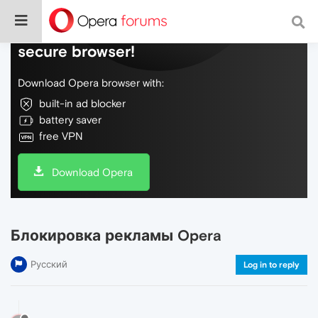
Do more on the web, with a fast and
secure browser!
Download Opera browser with:
built-in ad blocker
battery saver
free VPN
Download Opera
Блокировка рекламы Opera
Русский
Log in to reply