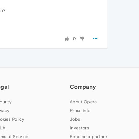
en?
0
egal
Company
curity
About Opera
ivacy
Press info
okies Policy
Jobs
LA
Investors
rms of Service
Become a partner