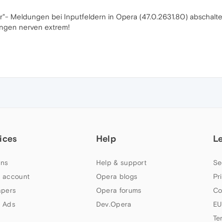
her"- Meldungen bei Inputfeldern in Opera (47.0.2631.80) abschalt
ungen nerven extrem!
ices
Help
L
ns
Help & support
Se
 account
Opera blogs
Pr
apers
Opera forums
Co
 Ads
Dev.Opera
EU
Te