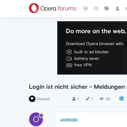
Do more on the web, 
Download Opera browser with:
built-in ad blocker
battery saver
free VPN
Login ist nicht sicher - Meldungen
Deutsch
1
1
1.1k
O
olli9000