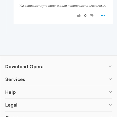
Ум освещает путь воле, а воля повелевает действиями.
0
Download Opera
Computer browsers
Services
Opera for Windows
Help
Add-ons
Opera for Mac
Opera account
Opera for Linux
Legal
Wallpapers
Help & support
Opera beta version
Opera Ads
Opera blogs
Opera USB