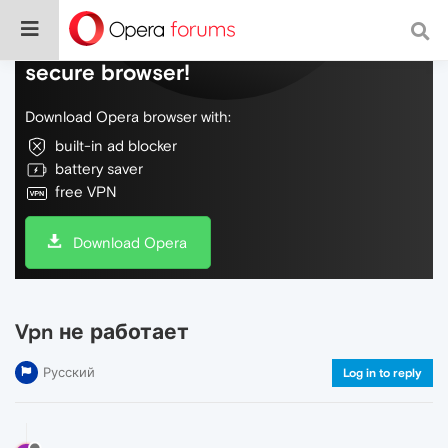
Do more on the web, with a fast and
secure browser!
Download Opera browser with:
built-in ad blocker
battery saver
free VPN
Download Opera
Vpn не работает
Русский
Log in to reply