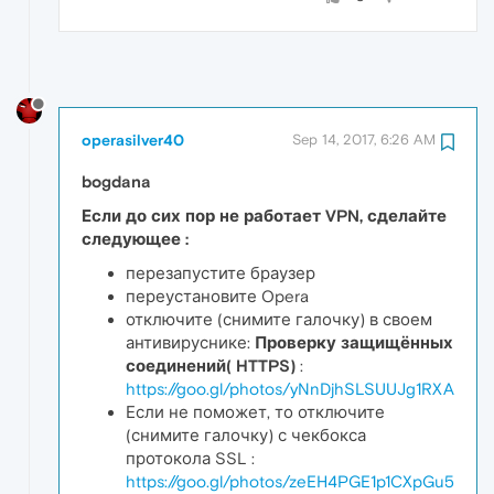
operasilver40
Sep 14, 2017, 6:26 AM
bogdana
Если до сих пор не работает VPN, сделайте
следующее :
перезапустите браузер
переустановите Opera
отключите (снимите галочку) в своем
антивируснике:
Проверку защищённых
соединений( HTTPS)
:
https://goo.gl/photos/yNnDjhSLSUUJg1RXA
Если не поможет, то отключите
(снимите галочку) с чекбокса
протокола SSL :
https://goo.gl/photos/zeEH4PGE1p1CXpGu5