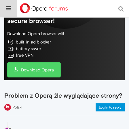
Do more on the web, with a fast and
secure browser!
Download Opera browser with:
built-in ad blocker
battery saver
free VPN
Download Opera
Problem z Operą źle wyglądające strony?
Polski
Log in to reply