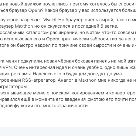
 на новый движок поулеглись, поэтому хотелось бы спросит
ться браузер Opera? Какой браузер у вас используется боль
аузеров назревает Vivaldi. Но браузер очень сырой, плюс с 
аузер Maxthon но он скуксился в последней 5 ветке.
колоссальным каталогом расширений, но в этом что-то совсем
о использовал его и Opera практически забросил из-за нег
 итоге он быстро надоел по причине своей сырости и очень 
 меня подкупили, новая чёрная боковая панель на мой взгля
VPN. Очень интересная идея и очень удобно, одно лишь жал
щик рекламы. Надеюсь его в будущем доведут до ума.
роенный RSS-агрегатор. Аналог в Maxthon мне никогда не нр
агрегатором.
 всплывающее меню с поиском, копированием и конвертёром.
равился ещё в момента его введения, смотрю его почти по
о одной функции это многостраничности.