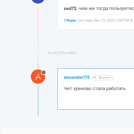
sed72
, чем же тогда пользуетес
1 Reply
Last reply
Dec 22, 2017, 7:26 PM
4 months later
A
alexander173
@scrpin1
Чет хреново стала работать