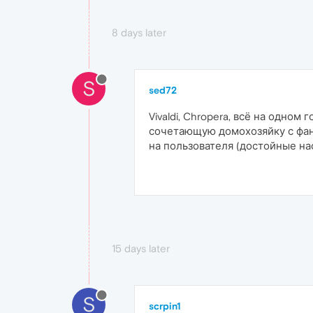
8 days later
S
sed72
Vivaldi, Chropera, всё на одно
сочетающую домохозяйку с фана
на пользователя (достойные на
15 days later
S
scrpin1