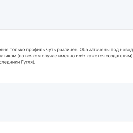
м говне только профиль чуть различен. Оба заточены под не
тиком (во всяком случае именно nmfr кажется создателям)
следники Гугля).