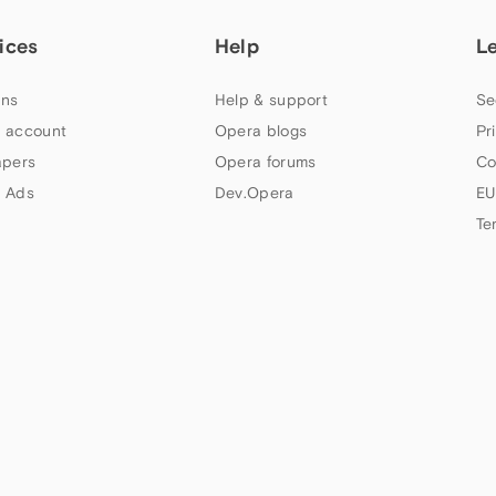
ices
Help
L
ns
Help & support
Se
 account
Opera blogs
Pr
apers
Opera forums
Co
 Ads
Dev.Opera
EU
Te