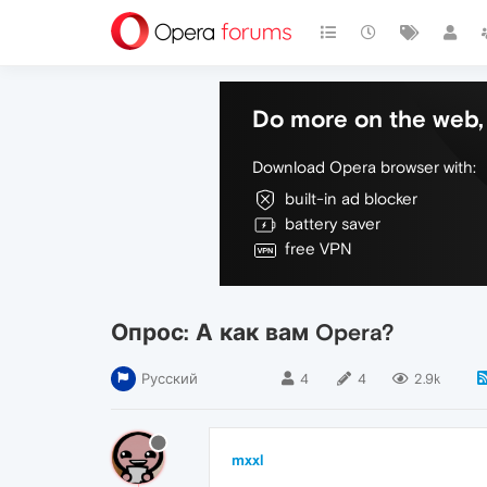
Do more on the web, 
Download Opera browser with:
built-in ad blocker
battery saver
free VPN
Опрос: А как вам Opera?
Русский
4
4
2.9k
mxxl