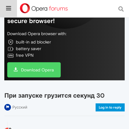
Do more on the web, with a fast and
secure browser!
Download Opera browser with:
built-in ad blocker
battery saver
free VPN
Download Opera
При запуске грузится секунд 30
Русский
Log in to reply