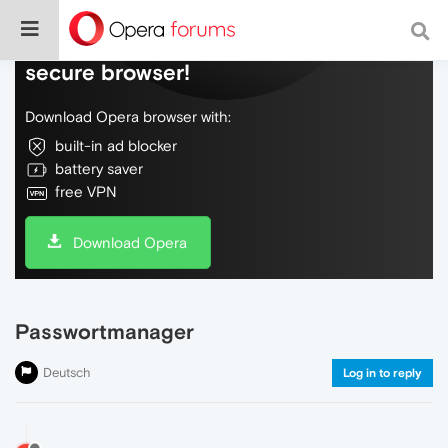
Do more on the web, with a fast and
secure browser!
Download Opera browser with:
built-in ad blocker
battery saver
free VPN
Download Opera
Passwortmanager
Deutsch
Log in to reply