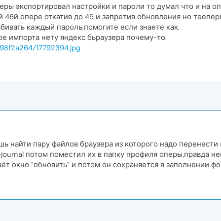
перы экспортировал настройки и пароли то думал что и на о
й 46й опере откатив до 45 и запретив обновления но теепе
бивать каждый пароль.помогите если знаете как.
оре импорта нету яндекс бьраузера почему-то.
7/98f2a264/17792394.jpg
шь найти пару файлов браузера из которого надо перенести 
ta-journal потом поместил их в папку профиля оперы,правда
ёт окно "обновить" и потом он сохраняется в заполнении фо