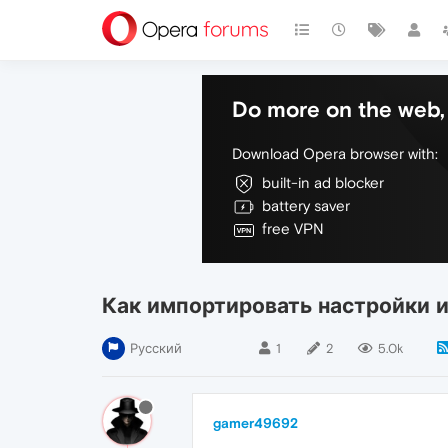
Do more on the web, 
Download Opera browser with:
built-in ad blocker
battery saver
free VPN
Как импортировать настройки и
Русский
1
2
5.0k
gamer49692