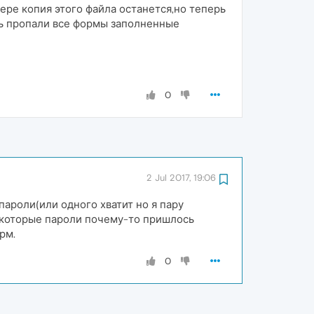
пере копия этого файла останется,но теперь
рь пропали все формы заполненные
0
2 Jul 2017, 19:06
пароли(или одного хватит но я пару
 некоторые пароли почему-то пришлось
рм.
0