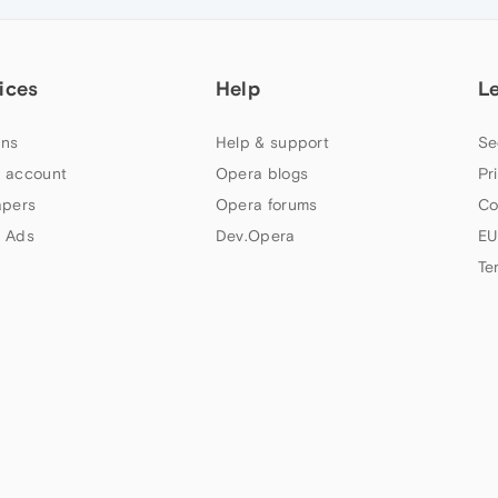
ices
Help
L
ns
Help & support
Se
 account
Opera blogs
Pr
apers
Opera forums
Co
 Ads
Dev.Opera
EU
Te