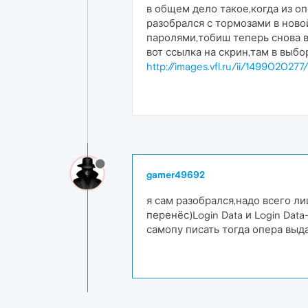
в общем дело такое,когда из о
разобрался с тормозами в ново
паролями,тобиш теперь снова в
вот ссылка на скрин,там в выб
http://images.vfl.ru/ii/149902027
gamer49692
я сам разобрался,надо всего ли
перенёс)Login Data и Login Da
самопу писать тогда опера выда