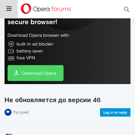
Do more on the web, with a fast and
secure browser!
Download Opera browser with:
built-in ad blocker
battery saver
free VPN
Download Opera
Не обновляется до версии 46
Русский
Log in to reply