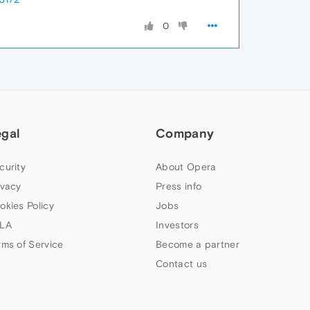
0
egal
Company
curity
About Opera
ivacy
Press info
okies Policy
Jobs
LA
Investors
rms of Service
Become a partner
Contact us