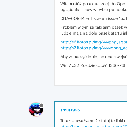
Witam otóż po aktualizacji do Oper
oglądania filmów w trybie pełnoek
DNA-60944 Full screen issue 1px l
Problem w tym że taki sam pasek 
ludzie mają na dole pasek startu j
http://s6.ifotos.pl/img/vvvpng_aq
http://s2.ifotos.pl/img/vvvvdpng_
Aby zobaczyć lepiej polecam wejść
Win 7 x32 Rozdzielczość 1366x768
arkus1995
Teraz zauważyłem że tutaj te linki d
http://blogs.opera.com/desktop