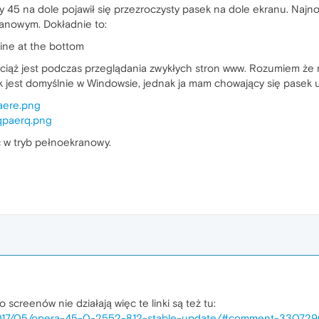
y 45 na dole pojawił się przezroczysty pasek na dole ekranu. Najn
ranowym. Dokładnie to:
ine at the bottom
wciąż jest podczas przeglądania zwykłych stron www. Rozumiem że
ak jest domyślnie w Windowsie, jednak ja mam chowający się pasek u
paere.png
aqpaerq.png
 w tryb pełnoekranowy.
o screenów nie działają więc te linki są też tu:
/2017/05/opera-45-0-2552-812-stable-update/#comment-330729