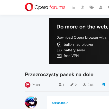
Do more on the web, 
Download Opera browser with:
built-in ad blocker
battery saver
free VPN
Przezroczysty pasek na dole
Polski
1
2
2.8k
arkus1995