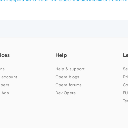
ices
Help
L
ns
Help & support
Se
 account
Opera blogs
Pr
apers
Opera forums
Co
 Ads
Dev.Opera
EU
Te