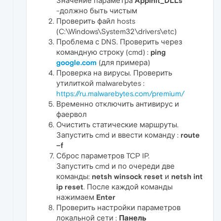
Значение параметра
AppInit_DLLs
-должно быть чистым
Проверить файл hosts
(C:\Windows\System32\drivers\etc)
Проблема с DNS. Проверить через
командную строку (cmd) :
ping
google.com
(для примера)
Проверка на вирусы. Проверить
утилиткой malwarebytes :
https://ru.malwarebytes.com/premium/
Временно отключить антивирус и
фаервол
Очистить статические маршруты.
Запустить cmd и ввести команду :
route
–f
Сброс параметров TCP IP.
Запустить cmd и по очереди две
команды:
netsh winsock reset
и
netsh int
ip reset
. После каждой команды
нажимаем
Enter
Проверить настройки параметров
локальной сети :
Панель