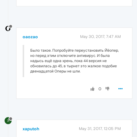
oaozao
May 30, 2017, 7:47 AM
Было такое. Попробуйте переустановить Йёопер,
но перед этим отключите антивирус. И была
надысь ещё одна хрень, пока 44 версия не
обновилась до 45, в тырнет это жалкое подобие
двенадцатой Оперы не шли.
0
X
xaputoh
May 31, 2017, 12:05 PM