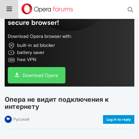
Do more on the web, with a fast and
secure browser!
Download Opera browser with:
built-in ad blocker
battery saver
free VPN
Download Opera
Опера не видит подключения к
интернету
Русский
Log in to reply