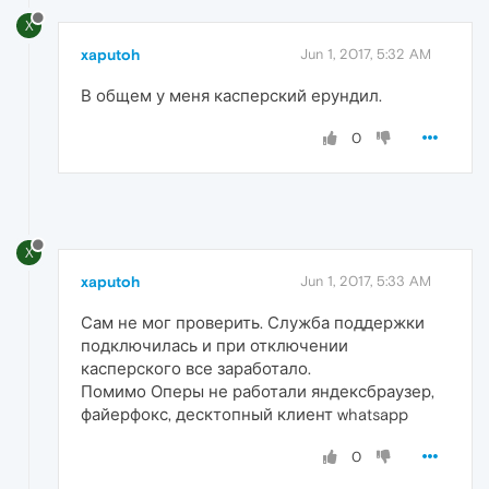
X
xaputoh
Jun 1, 2017, 5:32 AM
В общем у меня касперский ерундил.
0
X
xaputoh
Jun 1, 2017, 5:33 AM
Сам не мог проверить. Служба поддержки
подключилась и при отключении
касперского все заработало.
Помимо Оперы не работали яндексбраузер,
файерфокс, десктопный клиент whatsapp
0