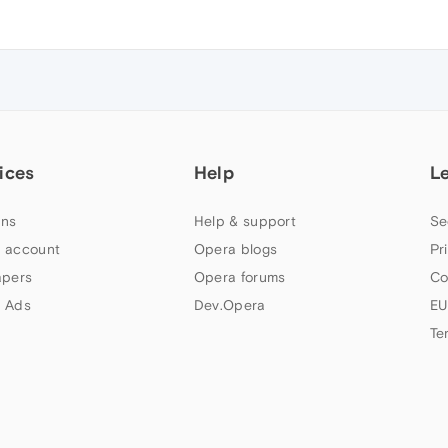
ices
Help
L
ns
Help & support
Se
 account
Opera blogs
Pr
apers
Opera forums
Co
 Ads
Dev.Opera
EU
Te