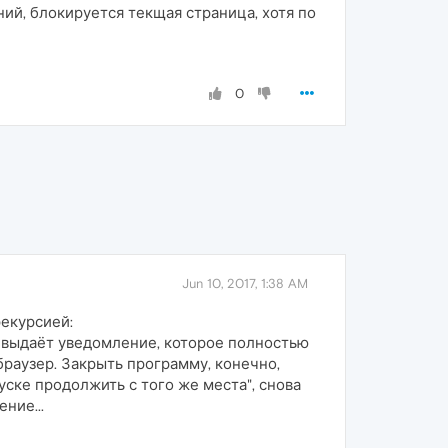
ний, блокируется текщая страница, хотя по
0
Jun 10, 2017, 1:38 AM
рекурсией:
 выдаёт уведомление, которое полностью
браузер. Закрыть программу, конечно,
ске продолжить с того же места", снова
ние...