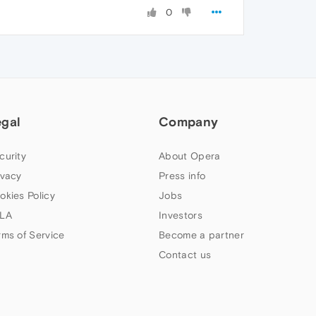
0
egal
Company
curity
About Opera
ivacy
Press info
okies Policy
Jobs
LA
Investors
rms of Service
Become a partner
Contact us