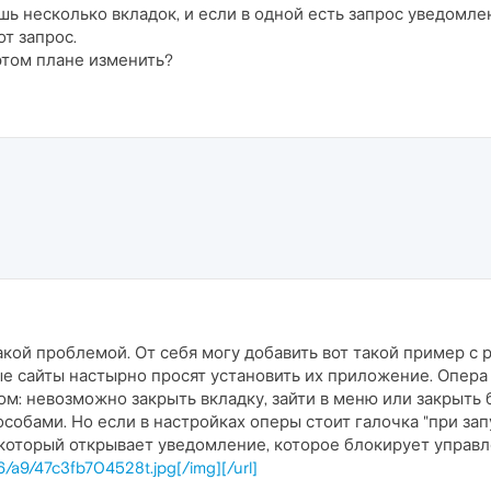
шь несколько вкладок, и если в одной есть запрос уведомле
от запрос.
этом плане изменить?
кой проблемой. От себя могу добавить вот такой пример с 
 сайты настырно просят установить их приложение. Опера
м: невозможно закрыть вкладку, зайти в меню или закрыть 
обами. Но если в настройках оперы стоит галочка "при запу
 который открывает уведомление, которое блокирует управле
706/a9/47c3fb704528t.jpg[/img][/url]