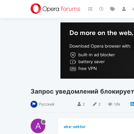
Do more on the web, 
Download Opera browser with:
built-in ad blocker
battery saver
free VPN
Запрос уведомлений блокирует
Русский
2
2
1.6k
A
aka-sektor