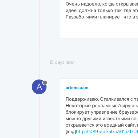
Очень надоело, когда открывае
идее, должна только так, где эт
Разработчики планирует что в 
15 days later
A
artemspam
Поддерживаю. Сталкивался с та
Некоторые рекламные/вирусные
блокирует управление браузеро
можно другими известными спос
открывается это вредный сайт,
[img]
http://s019.radikal.ru/i615/1